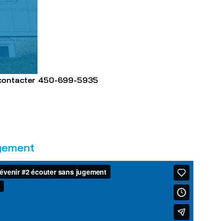
 contacter
450-699-5935
ugement